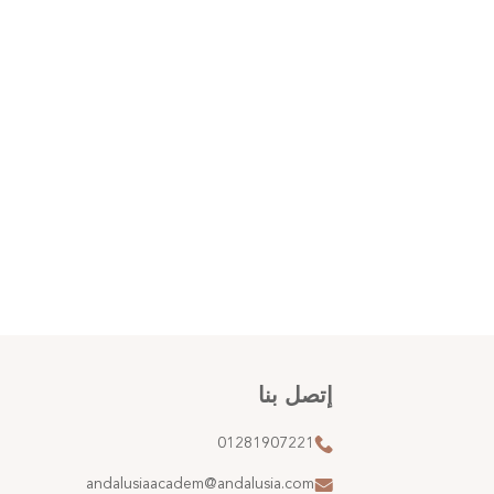
إتصل بنا
01281907221
andalusiaacadem@andalusia.com